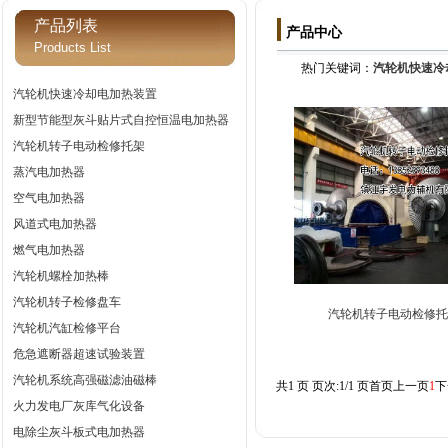
产品列表
产品中心
Products List
热门关键词：
汽轮机快速冷
汽轮机快速冷却电加热装置
新型节能型灰斗贴片式自控恒温电加热器
汽轮机转子电动检修托架
蒸汽电加热器
空气电加热器
风道式电加热器
燃气电加热器
汽轮机螺栓加热棒
汽轮机转子检修盘车
汽轮机转子电动检修
汽轮机汽缸检修平台
危急遮断器超速试验装置
汽轮机系统高强磁滤油磁棒
共1 页 页次:1/1 页
首页
上一页
1
下
火力发电厂灰库气化设备
电除尘灰斗板式电加热器