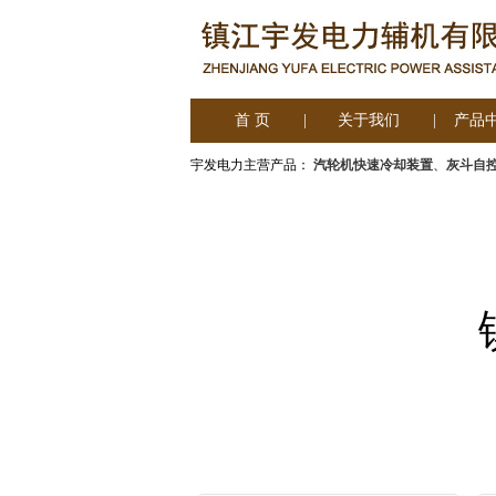
首 页
|
关于我们
|
产品
宇发电力主营产品：
汽轮机快速冷却装置
、
灰斗自