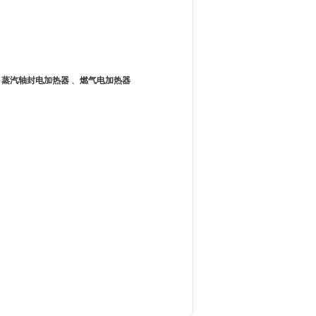
、
蒸汽轴封电加热器
、
燃气电加热器