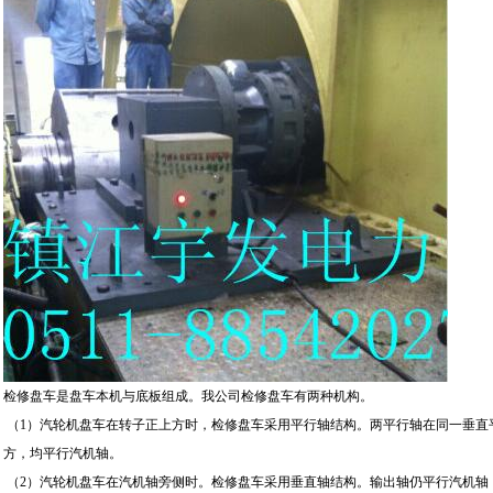
检修盘车是盘车本机与底板组成。我公司检修盘车有两种机构。
（1）汽轮机盘车在转子正上方时，检修盘车采用平行轴结构。两平行轴在同一垂直
方，均平行汽机轴。
（2）汽轮机盘车在汽机轴旁侧时。检修盘车采用垂直轴结构。输出轴仍平行汽机轴