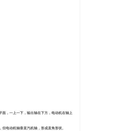
平面，一上一下，输出轴在下方，电动机在轴上
，但电动机轴垂直汽机轴，形成直角形状。